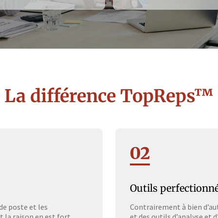
La différence TopReps™
02
Outils perfectionn
de poste et les
Contrairement à bien d’au
 la raison en est fort
et des outils d’analyse et 