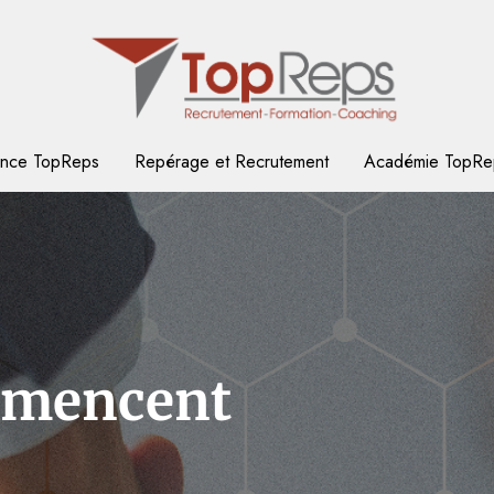
rence TopReps
Repérage et Recrutement
Académie TopRe
mmencent