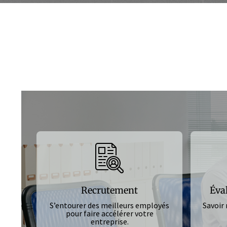
Recrutement
Éva
S’entourer des meilleurs employés
Savoir 
pour
faire accélérer votre
entreprise.