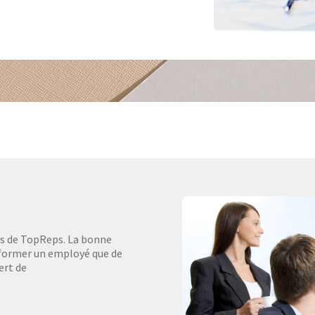
es de TopReps. La bonne
n former un employé que de
ert de