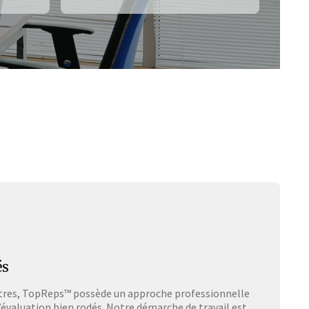
és
tres, TopReps™ possède un approche professionnelle
d’évaluation bien rodés. Notre démarche de travail est