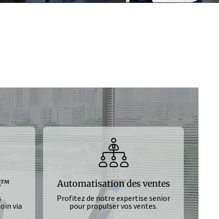
s™
Automatisation des ventes
s
Profitez de notre expertise senior
oin via
pour propulser vos ventes.