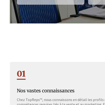
01
Nos vastes connaissances
Chez TopReps™, nous connaissons en détail les profils 
compétences requises liés à la vente et au marketing. Et