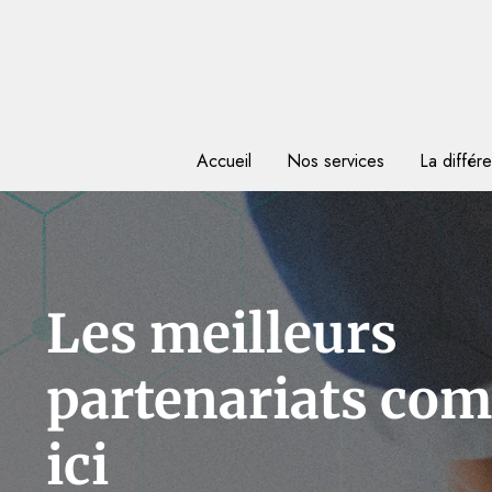
Accueil
Nos services
La diffé
Les meilleurs
partenariats co
ici